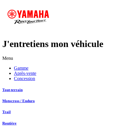
J'entretiens mon véhicule
Menu
Gamme
Après-vente
Concession
Tout-terrain
Motocross / Enduro
Trail
Routière