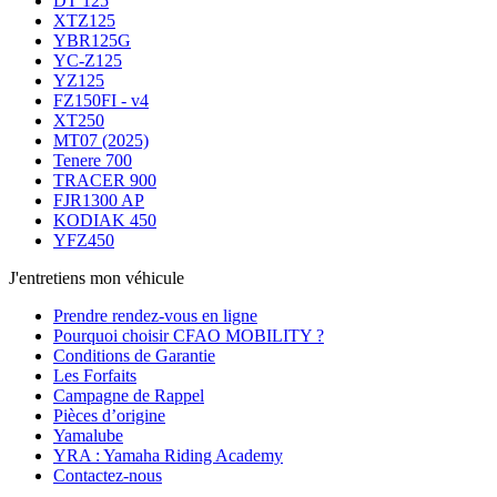
DT 125
XTZ125
YBR125G
YC-Z125
YZ125
FZ150FI - v4
XT250
MT07 (2025)
Tenere 700
TRACER 900
FJR1300 AP
KODIAK 450
YFZ450
J'entretiens mon véhicule
Prendre rendez-vous en ligne
Pourquoi choisir CFAO MOBILITY ?
Conditions de Garantie
Les Forfaits
Campagne de Rappel
Pièces d’origine
Yamalube
YRA : Yamaha Riding Academy
Contactez-nous