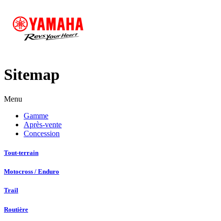
Sitemap
Menu
Gamme
Après-vente
Concession
Tout-terrain
Motocross / Enduro
Trail
Routière